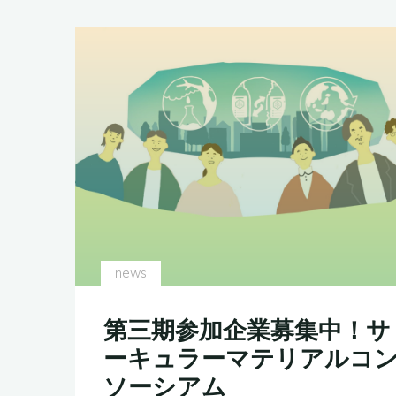
Conference
on
Green
Chemistry
に
て
登
壇
し
ま
し
news
た"
第三期参加企業募集中！サ
ーキュラーマテリアルコ
ソーシアム