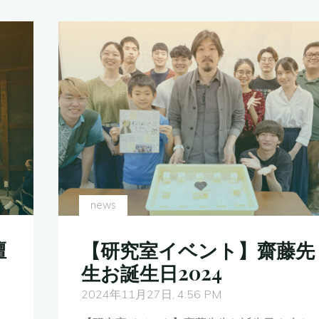
学
大
学
院・
総
合
生
存
学
館
「３
news
つ
の
壇
【研究室イベント】齋藤先
総
生お誕生日2024
合
2024年11月27日, 4:56 PM
知