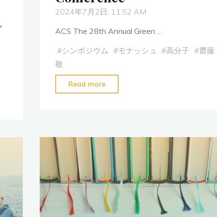
2024年7月2日, 11:52 AM
編
入
ア
ACS The 28th Annual Green …
を
#
シンポジウム
#
モナッシュ
#
高分子
#
齋藤
今
敬
年
度
"ACS
Read more
か
The
ら
28th
開
Annual
始
Green
し
Chemistry
ま
&
す！"
Engineering
Conference"