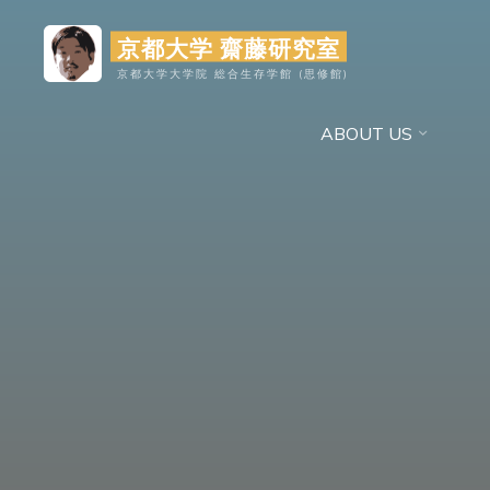
コ
京都大学 齋藤研究室
ン
テ
京都大学大学院 総合生存学館 (思修館)
ン
ABOUT US
ツ
へ
ス
キ
ッ
プ