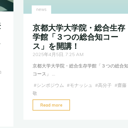
news
登
京都大学大学院・総合生存
学館「３つの総合知コー
署
ス」を開講！
2025年4月5日, 7:25 AM
京都大学大学院・総合生存学館「３つの総合
学
コース」 …
#
シンポジウム
#
モナッシュ
#
高分子
#
齋藤
敬
"京
Read more
都
大