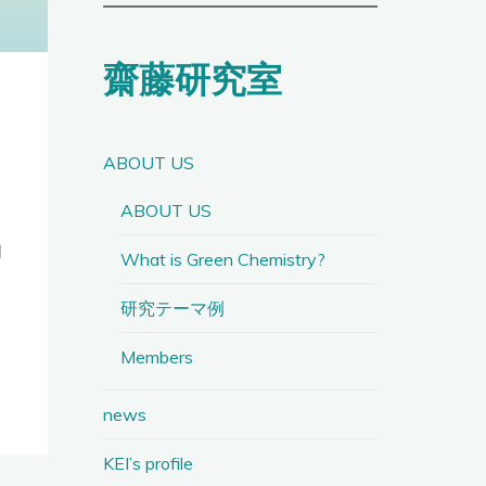
齋藤研究室
ABOUT US
ABOUT US
知
What is Green Chemistry?
研究テーマ例
Members
news
KEI’s profile