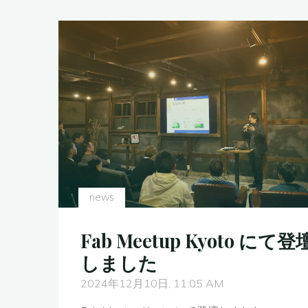
ル
シ
ン
ポ
ジ
ウ
ム
に
登
壇
news
し
「未
Fab Meetup Kyoto にて登
来
しました
の
2024年12月10日, 11:05 AM
化
学