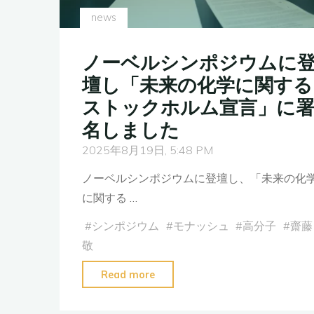
news
ノーベルシンポジウムに
壇し「未来の化学に関する
ストックホルム宣言」に
名しました
2025年8月19日, 5:48 PM
ノーベルシンポジウムに登壇し、「未来の化
に関する …
#
シンポジウム
#
モナッシュ
#
高分子
#
齋藤
敬
"ノ
Read more
ー
ベ