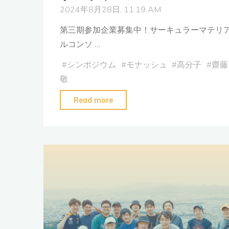
2024年8月28日, 11:19 AM
第三期参加企業募集中！サーキュラーマテリ
ルコンソ …
#
シンポジウム
#
モナッシュ
#
高分子
#
齋藤
敬
"第
Read more
三
期
参
加
企
業
募
集
中！