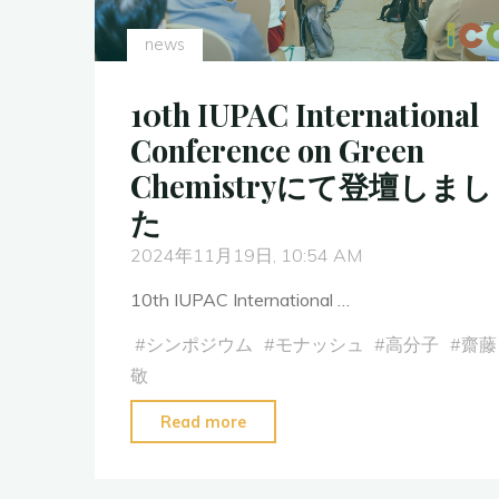
し
news
ま
し
10th IUPAC International
た"
Conference on Green
Chemistryにて登壇しまし
た
2024年11月19日, 10:54 AM
10th IUPAC International …
#
シンポジウム
#
モナッシュ
#
高分子
#
齋藤
敬
"10th
Read more
IUPAC
International