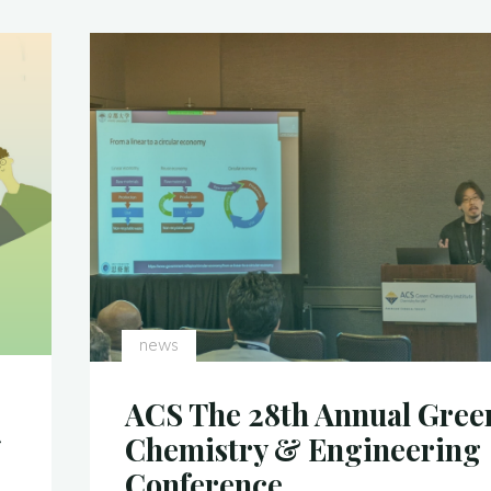
存
学
館
博
士
課
程
［5
年
一
貫
news
制］
第
ACS The 28th Annual Gree
３
ン
Chemistry & Engineering
年
Conference
次