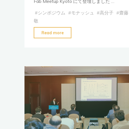
Fab Meetup Kyoto にて登壇しました …
に
#
シンポジウム
#
モナッシュ
#
高分子
#
齋藤
関
敬
す
る
"Fab
Read more
ス
Meetup
ト
Kyoto
ッ
に
ク
て
ホ
登
ル
壇
ム
し
宣
ま
言」
し
に
た"
署
名