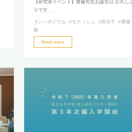
コ
【研究室イベント】齋藤先生お誕生日 お久し
ー
りです …
ス」
#
シンポジウム
#
モナッシュ
#
高分子
#
齋藤
を
敬
開
"【研
講！"
Read more
究
室
イ
ベ
ン
ト】
齋
藤
先
生