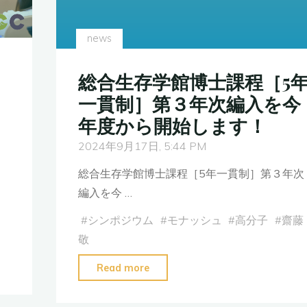
お
誕
news
生
日
総合生存学館博士課程［5
2024"
一貫制］第３年次編入を今
年度から開始します！
2024年9月17日, 5:44 PM
総合生存学館博士課程［5年一貫制］第３年次
編入を今 …
#
シンポジウム
#
モナッシュ
#
高分子
#
齋藤
敬
"総
Read more
合
生