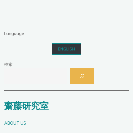
員
を
募
集
Language
し
ま
ENGLISH
す"
検索
齋藤研究室
ABOUT US