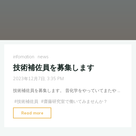
infomation
news
技術補佐員を募集します
2023年12月7日, 3:35 PM
技術補佐員を募集します。 昔化学をやっていてまたや …
#
技術補佐員
#
齋藤研究室で働いてみませんか？
"技
Read more
術
補
佐