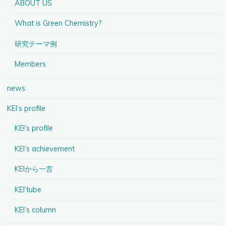
ABOUT US
What is Green Chemistry?
研究テーマ例
Members
news
KEI’s profile
KEI’s profile
KEI’s achievement
KEIから一言
KEI’tube
KEI’s column