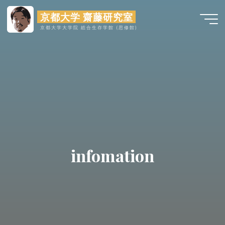
コ
京都大学 齋藤研究室
ン
京都大学大学院 総合生存学館 (思修館)
テ
ン
ツ
へ
ス
キ
ッ
プ
infomation