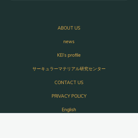
ABOUT US
news
KEI’s profile
サーキュラーマテリアル研究センター
CONTACT US
PRIVACY POLICY
English
Powered by
Bravada
&
WordPress
.